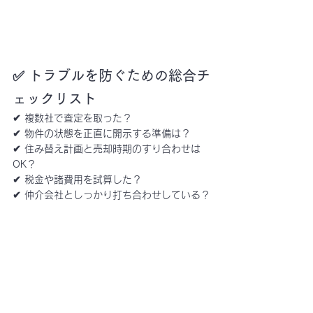
✅ トラブルを防ぐための総合チ
ェックリスト
✔ 複数社で査定を取った？
✔ 物件の状態を正直に開示する準備は？
✔ 住み替え計画と売却時期のすり合わせは
OK？
✔ 税金や諸費用を試算した？
✔ 仲介会社としっかり打ち合わせしている？
まとめ｜「売るだけ」じゃなく
「計画」が大事