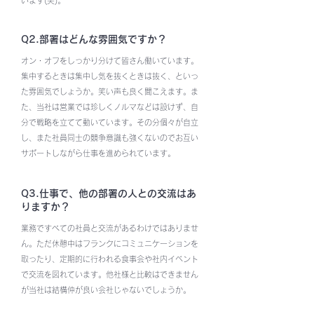
います(笑)。
Q2.部署はどんな雰囲気ですか？
オン・オフをしっかり分けて皆さん働いています。
集中するときは集中し気を抜くときは抜く、といっ
た雰囲気でしょうか。笑い声も良く聞こえます。ま
た、当社は営業では珍しくノルマなどは設けず、自
分で戦略を立てて動いています。その分個々が自立
し、また社員同士の競争意識も強くないのでお互い
サポートしながら仕事を進められています。
Q3.仕事で、他の部署の人との交流はあ
りますか？
業務ですべての社員と交流があるわけではありませ
ん。ただ休憩中はフランクにコミュニケーションを
取ったり、定期的に行われる食事会や社内イベント
で交流を図れています。他社様と比較はできません
が当社は結構仲が良い会社じゃないでしょうか。