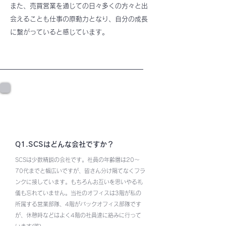
また、売買営業を通じての日々多くの方々と出
会えることも仕事の原動力となり、自分の成長
に繋がっていると感じています。
社員に聞く3つの質問
Q1.SCSはどんな会社ですか？
SCSは少数精鋭の会社です。社員の年齢層は20～
70代までと幅広いですが、皆さん分け隔てなくフラ
ンクに接しています。もちろんお互いを思いやる礼
儀も忘れていません。当社のオフィスは3階が私の
所属する営業部隊、4階がバックオフィス部隊です
が、休憩時などはよく4階の社員達に絡みに行って