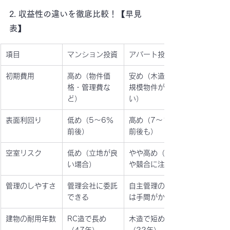
2. 収益性の違いを徹底比較！【早見
表】
項目
マンション投資
アパート投資
初期費用
高め（物件価
安め（木造・小
格・管理費な
規模物件が多
ど）
い）
表面利回り
低め（5〜6％
高め（7〜10％
前後）
前後も）
空室リスク
低め（立地が良
やや高め（郊外
い場合）
や競合に注意）
管理のしやすさ
管理会社に委託
自主管理の場合
できる
は手間がかかる
建物の耐用年数
RC造で長め
木造で短め