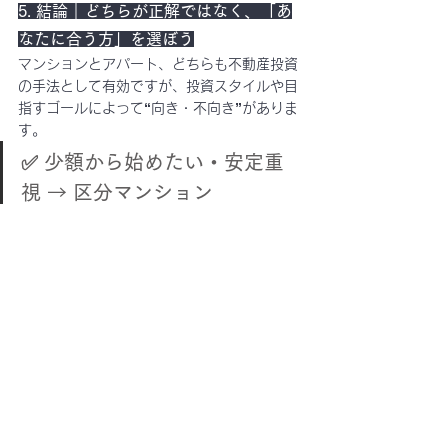
5. 結論｜どちらが正解ではなく、「あ
なたに合う方」を選ぼう
マンションとアパート、どちらも不動産投資
の手法として有効ですが、
投資スタイルや目
指すゴールによって“向き・不向き”がありま
す。
✅ 少額から始めたい・安定重
視 → 
区分マンション
✅ 高利回り・資産拡大を狙いた
い → 
一棟アパート
投資初心者の方は、まずは区分マンションか
ら始め、知識と経験を積んでからアパートに
チャレンジするのも王道パターンです。