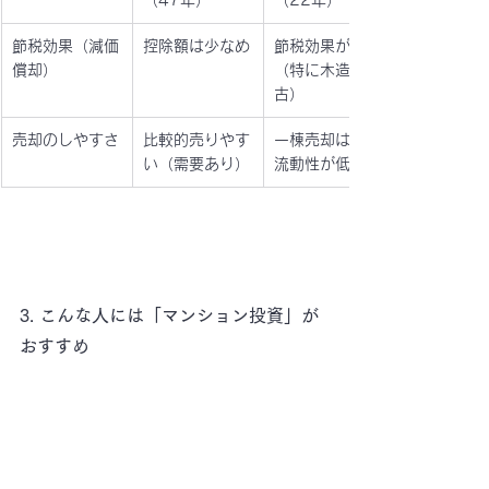
（47年）
（22年）
節税効果（減価
控除額は少なめ
節税効果が高い
償却）
（特に木造中
古）
売却のしやすさ
比較的売りやす
一棟売却はやや
い（需要あり）
流動性が低め
3. こんな人には「マンション投資」が
おすすめ