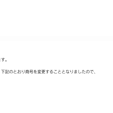
FOR SALE（自社）
FOR SALE（仲介）
COIN LAUNDRY
COMP
ます。
、下記のとおり商号を変更することとなりましたので、