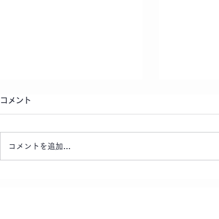
夏季休業のお知らせ
コメント
平素より弊社ホームページをご覧
いただき、誠にありがとうござい
コメントを追加…
ます。 誠に勝手ながら、下記の
期間を夏季休業とさせていただき
ます。 【休業期間】 2026年8
宇津木さや
月8日（土）～2026年8月16日
（日） 8月17日（月）より通常
TEAM TO
営業いたします。 ご不便をおか
せ
けいたしますが、何卒ご理解賜り